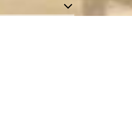
Über Uns
Die Brühler Ärztinnen und Ärzte, Apotheker,
Physiotherapeuten, Heilpraktiker, das Sanitätsgeschäft, der
Pflegedienst und andere Gesundheitsdienstleister haben sich auf
Initiative von Dr. Axel Sutter und Bürgermeister Dr. Ralf Göck
im Gesundheitsforum zusammengefunden.
Der rote Faden
, der sich durch alle Angebote zieht ist
Selbstermächtigung in Sachen Gesundheit
und das
Wissen
um die Gesunderhaltung (Salutogenese)
.
Mit Veranstaltungen in der Brühler Festhalle möchten wir dazu
beitragen, daß Sie gar nicht erst krank werden, aber auch Wege
aufzeigen, wie wir Sie im Ernstfall professionell betreuen
können.